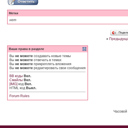
Метки
нет
Подел
«
Предыдуща
Ваши права в разделе
Вы
не можете
создавать новые темы
Вы
не можете
отвечать в темах
Вы
не можете
прикреплять вложения
Вы
не можете
редактировать свои сообщения
BB коды
Вкл.
Смайлы
Вкл.
[IMG]
код
Вкл.
HTML код
Выкл.
Forum Rules
Часовой 