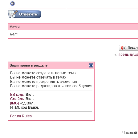
Метки
нет
Подел
«
Предыдуща
Ваши права в разделе
Вы
не можете
создавать новые темы
Вы
не можете
отвечать в темах
Вы
не можете
прикреплять вложения
Вы
не можете
редактировать свои сообщения
BB коды
Вкл.
Смайлы
Вкл.
[IMG]
код
Вкл.
HTML код
Выкл.
Forum Rules
Часовой 