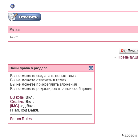
Метки
нет
Подел
«
Предыдуща
Ваши права в разделе
Вы
не можете
создавать новые темы
Вы
не можете
отвечать в темах
Вы
не можете
прикреплять вложения
Вы
не можете
редактировать свои сообщения
BB коды
Вкл.
Смайлы
Вкл.
[IMG]
код
Вкл.
HTML код
Выкл.
Forum Rules
Часовой 