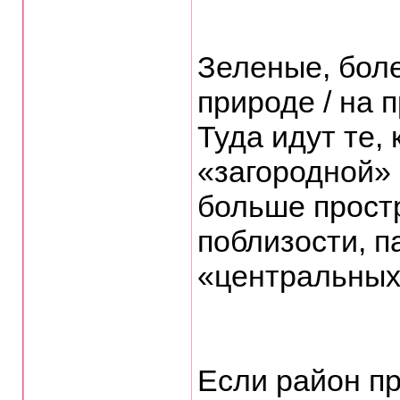
Зеленые, бол
природе / на 
Туда идут те,
«загородной»
больше прост
поблизости, п
«центральных
Если район п