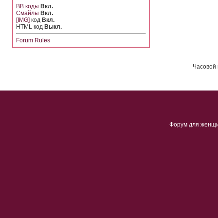
BB коды
Вкл.
Смайлы
Вкл.
[IMG]
код
Вкл.
HTML код
Выкл.
Forum Rules
Часовой 
Форум для женщ