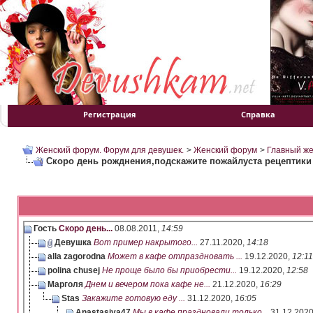
Регистрация
Справка
Женский форум. Форум для девушек.
>
Женский форум
>
Главный ж
Скоро день рожднения,подскажите пожайлуста рецептики 
Гость
Скоро день...
08.08.2011,
14:59
Девушка
Вот пример накрытого...
27.11.2020,
14:18
alla zagorodna
Может в кафе отпраздновать ...
19.12.2020,
12:11
polina chusej
Не проще было бы приобрести...
19.12.2020,
12:58
Марголя
Днем и вечером пока кафе не...
21.12.2020,
16:29
Stas
Закажите готовую еду ...
31.12.2020,
16:05
Anastasiya47
Мы в кафе праздновали только...
31.12.202