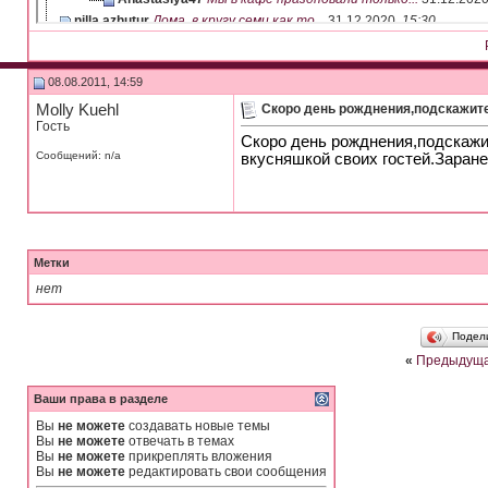
nilla azhutur
Дома, в кругу семи как то...
31.12.2020,
15:30
solka rosol
Классные идеи ...
07.01.2021,
14:03
dubnik
А что бы такое подарить...
14.03.2021,
05:22
08.08.2011, 14:59
Alina Kovaleva
Смотря какие предпочтения....
24.01.2021,
18:00
Девушка
А вот наш праздничный стол на...
13.03.2021,
09:41
Molly Kuehl
Скоро день рожднения,подскажите
Гость
ogohia
Кто-знает проверенные рецепты...
14.03.2021,
06:22
Скоро день рожднения,подскажи
Девушка
Праздничный стол для...
24.05.2024,
11:59
Сообщений: n/a
вкусняшкой своих гостей.Заране
Гость
Узбекское блюдо(ДЫМ ЛАМА) в...
08.08.2011,
19:48
Гость
Мммм. я пока прочитала слюнки...
08.08.2011,
21:03
Метки
нет
Подел
«
Предыдуща
Ваши права в разделе
Вы
не можете
создавать новые темы
Вы
не можете
отвечать в темах
Вы
не можете
прикреплять вложения
Вы
не можете
редактировать свои сообщения