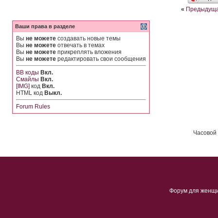
«
Предыдуща
Ваши права в разделе
Вы
не можете
создавать новые темы
Вы
не можете
отвечать в темах
Вы
не можете
прикреплять вложения
Вы
не можете
редактировать свои сообщения
BB коды
Вкл.
Смайлы
Вкл.
[IMG]
код
Вкл.
HTML код
Выкл.
Forum Rules
Часовой 
Форум для женщ