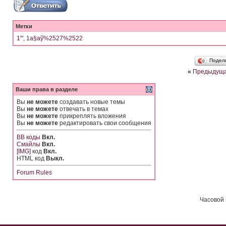
Метки
1'"
,
1а§аў%2527%2522
Подел
«
Предыдуща
Ваши права в разделе
Вы
не можете
создавать новые темы
Вы
не можете
отвечать в темах
Вы
не можете
прикреплять вложения
Вы
не можете
редактировать свои сообщения
BB коды
Вкл.
Смайлы
Вкл.
[IMG]
код
Вкл.
HTML код
Выкл.
Forum Rules
Часовой 