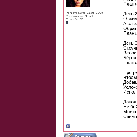
Планк
Регистрация: 01.05.2008
День 
Сообщений: 3,571
Отжим
Спасибо: 23
Австра
Обрат
Планк
День 
Скруч
Велос
Бёрпи
Планк
Прогр
Чтобы
Добав
Услож
Исполь
Допол
Не бо
Можно
Снима