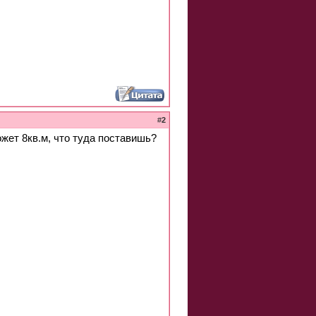
#
2
ожет 8кв.м, что туда поставишь?