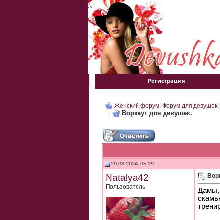
Регистрация
Женский форум. Форум для девушек.
Воркаут для девушек.
20.08.2024, 05:29
Natalya42
Вор
Пользователь
Дамы,
скамью
тренир