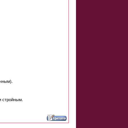
чным).
и стройным.