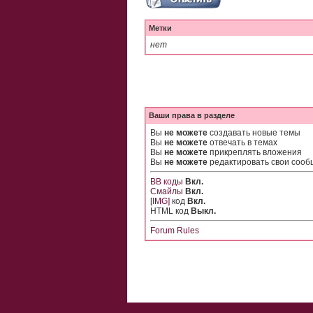
Метки
нет
Ваши права в разделе
Вы
не можете
создавать новые темы
Вы
не можете
отвечать в темах
Вы
не можете
прикреплять вложения
Вы
не можете
редактировать свои соо
BB коды
Вкл.
Смайлы
Вкл.
[IMG]
код
Вкл.
HTML код
Выкл.
Forum Rules