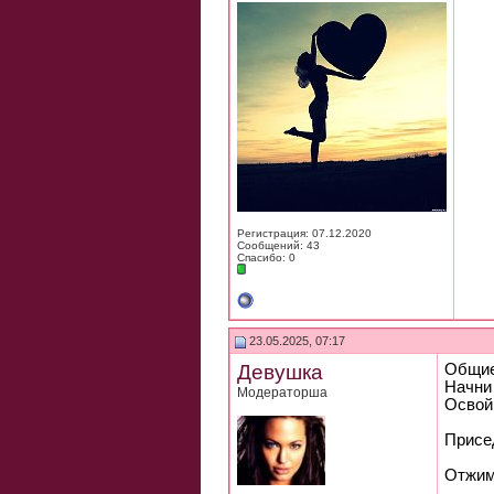
Регистрация: 07.12.2020
Сообщений: 43
Спасибо: 0
23.05.2025, 07:17
Девушка
Общие
Начни
Модераторша
Освой
Присе
Отжим