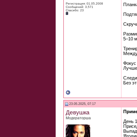
Регистрация: 01.05.2008
Планк
Сообщений: 3,571
Спасибо: 23
Подтяг
Скруч
Разми
5–10 м
Тренир
Между
Фокус 
Лучше 
Следи 
Без э
23.05.2025, 07:17
Девушка
Приме
Модераторша
День 
Присе
Выпад
Ягоди