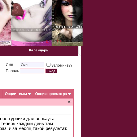
Календарь
Имя
Запомнить?
Пароль
Опции темы
Опции просмотра
#
1
ре турники для воркаута,
Я теперь каждый день там
раз, и за месяц такой результат.