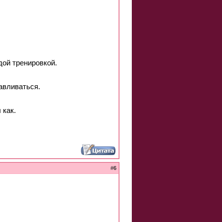
дой тренировкой.
авливаться.
 как.
#
6