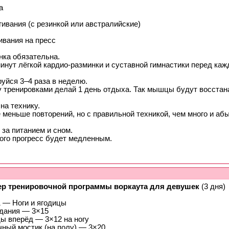
а
ивания (с резинкой или австралийские)
ивания на пресс
нка обязательна.
инут лёгкой кардио-разминки и суставной гимнастики перед каж
уйся 3–4 раза в неделю.
 тренировками делай 1 день отдыха. Так мышцы будут восстан
на технику.
меньше повторений, но с правильной техникой, чем много и абы
за питанием и сном.
того прогресс будет медленным.
р тренировочной программы воркаута для девушек
(3 дня)
1 — Ноги и ягодицы
дания — 3×15
ы вперёд — 3×12 на ногу
чный мостик (на полу) — 3×20