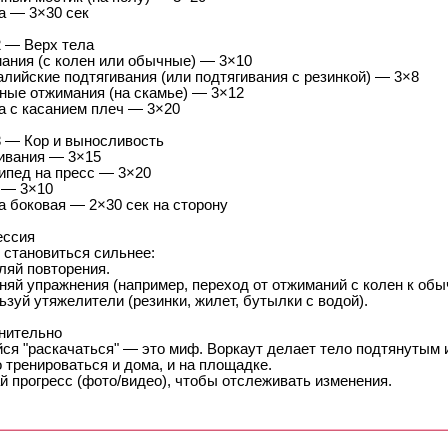
а — 3×30 сек
2 — Верх тела
ания (с колен или обычные) — 3×10
лийские подтягивания (или подтягивания с резинкой) — 3×8
ные отжимания (на скамье) — 3×12
а с касанием плеч — 3×20
3 — Кор и выносливость
ивания — 3×15
ипед на пресс — 3×20
 — 3×10
а боковая — 2×30 сек на сторону
ессия
 становиться сильнее:
ляй повторения.
няй упражнения (например, переход от отжиманий с колен к обы
зуй утяжелители (резинки, жилет, бутылки с водой).
нительно
йся "раскачаться" — это миф. Воркаут делает тело подтянутым 
 тренироваться и дома, и на площадке.
й прогресс (фото/видео), чтобы отслеживать изменения.