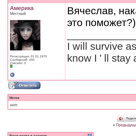
Америка
Вячеслав, нак
Местный
это поможет?)
___________
I will survive 
know I ' ll stay 
Регистрация: 01.01.1970
Сообщений: 450
Спасибо: 0
Метки
нет
Подел
«
Предыдуща
Ваши права в разделе