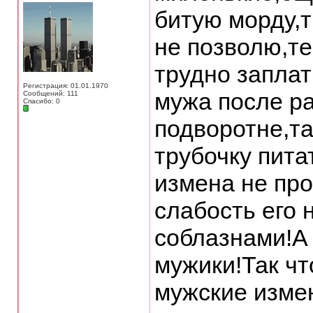
битую морду,т
не позволю,т
трудно заплат
Регистрация: 01.01.1970
мужа после ра
Сообщений: 111
Спасибо: 0
подворотне,т
трубочку пита
измена не про
слабость его 
соблазнами!А
мужики!Так чт
мужские изме