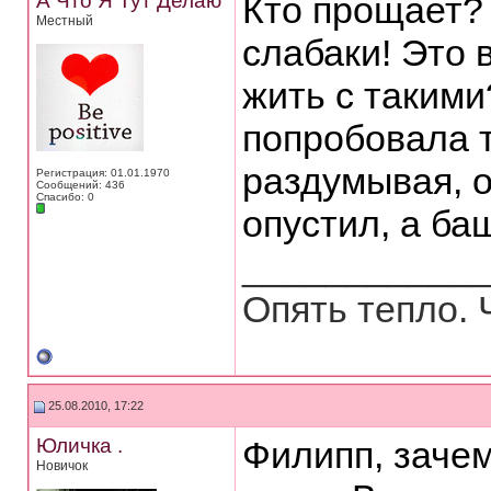
А Что Я Тут Делаю
Кто прощает?
Местный
слабаки! Это
жить с такими
попробовала т
раздумывая, о
Регистрация: 01.01.1970
Сообщений: 436
Спасибо: 0
опустил, а ба
___________
Опять тепло. 
25.08.2010, 17:22
Юличка .
Филипп, зачем
Новичок