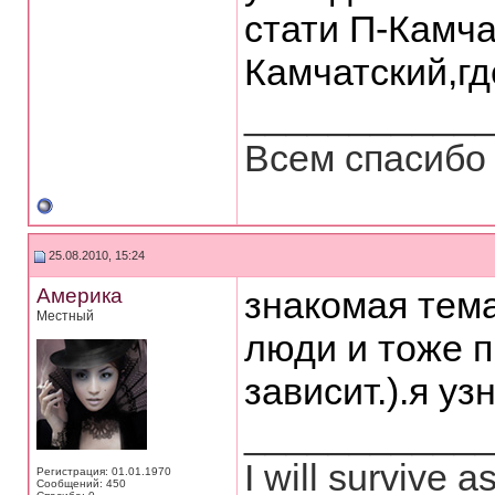
стати П-Камча
Камчатский,гд
___________
Всем спасибо 
25.08.2010, 15:24
Америка
знакомая тем
Местный
люди и тоже п
зависит.).я уз
___________
I will survive 
Регистрация: 01.01.1970
Сообщений: 450