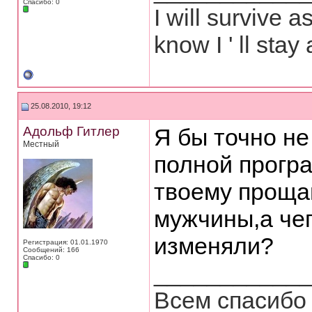
Спасибо: 0
I will survive 
know I ' ll stay 
25.08.2010, 19:12
Адольф Гитлер
Я бы точно не
Местный
полной прогр
твоему проща
мужчины,а чег
изменяли?
Регистрация: 01.01.1970
Сообщений: 166
Спасибо: 0
___________
Всем спасибо 