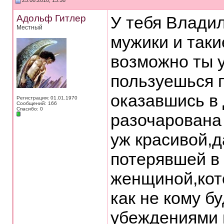
25.08.2010, 13:58
Адольф Гитлер
У тебя Влади
Местный
мужики и таки
возможно ты у
пользуешься 
оказавшись в 
Регистрация: 01.01.1970
Сообщений: 166
Спасибо: 0
разочарована 
уж красивой,д
потерявшей в
женщиной,кото
как не кому бу
убеждениями 