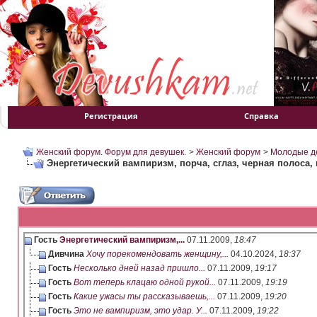
Регистрация
Справка
Женский форум. Форум для девушек.
>
Женский форум
>
Молодые д
Энергетический вампиризм, порча, сглаз, черная полоса, и
Гость
Энергетический вампиризм,...
07.11.2009,
18:47
Дивчина
Хочу порекомендовать женщину,...
04.10.2024,
18:37
Гость
Несколько дней назад пришло...
07.11.2009,
19:17
Гость
Вот теперь клацаю одной рукой...
07.11.2009,
19:19
Гость
Какие ужасы ты рассказываешь,...
07.11.2009,
19:20
Гость
Это не вампиризм, это удар. У...
07.11.2009,
19:22