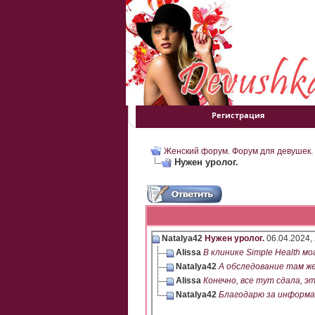
Регистрация
Женский форум. Форум для девушек.
Нужен уролог.
Natalya42
Нужен уролог.
06.04.2024,
Alissa
В клинике Simple Health могу
Natalya42
А обследование там же.
Alissa
Конечно, все тут сдала, это
Natalya42
Благодарю за информац