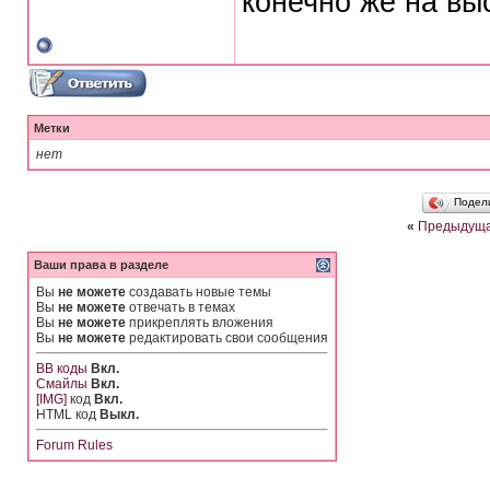
конечно же на вы
Метки
нет
Подел
«
Предыдуща
Ваши права в разделе
Вы
не можете
создавать новые темы
Вы
не можете
отвечать в темах
Вы
не можете
прикреплять вложения
Вы
не можете
редактировать свои сообщения
BB коды
Вкл.
Смайлы
Вкл.
[IMG]
код
Вкл.
HTML код
Выкл.
Forum Rules