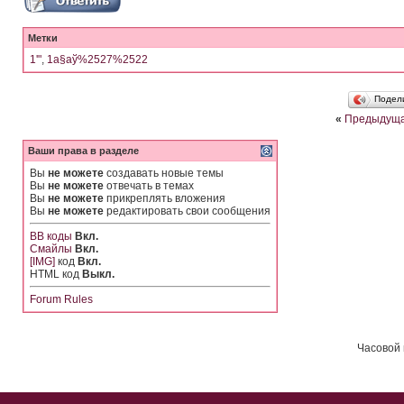
Метки
1'"
,
1а§аў%2527%2522
Подел
«
Предыдуща
Ваши права в разделе
Вы
не можете
создавать новые темы
Вы
не можете
отвечать в темах
Вы
не можете
прикреплять вложения
Вы
не можете
редактировать свои сообщения
BB коды
Вкл.
Смайлы
Вкл.
[IMG]
код
Вкл.
HTML код
Выкл.
Forum Rules
Часовой 