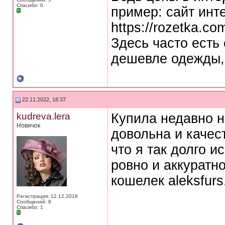
Спасибо: 0
пример: сайт инт
httрs://rоzetka.co
Здесь часто есть 
дешевле одежды, 
22.11.2022, 18:37
kudreva.lera
Купила недавно н
Новичок
довольна и качес
что я так долго и
ровно и аккуратн
кошелек aleksfurs.
Регистрация: 12.12.2018
Сообщений: 8
Спасибо: 1