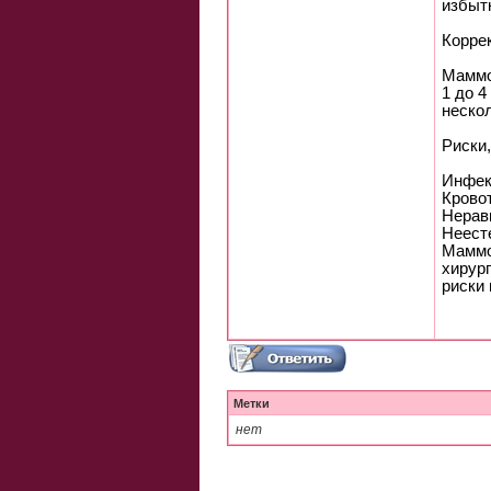
избыт
Корре
Маммо
1 до 
неско
Риски
Инфек
Крово
Нерав
Неест
Маммо
хирур
риски
Метки
нет