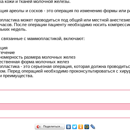
ка кожи и тканей молочной железы.
кция ареолы и сосков - это операция по изменению формы или р
пластика может проводиться под общей или местной анестезие
4 часов. После операции пациенту необходимо носить компресси
льких недель.
, связанные с маммопластикой, включают:
ция
течение
номерность размера молочных желез
ественная форма молочных желез
пластика - это серьезная операция, которая должна проводить
гом. Перед операцией необходимо проконсультироваться с хиру
 и преимущества.
Поделиться…