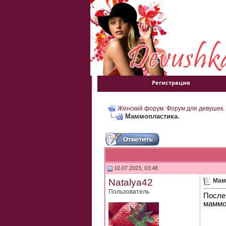
Регистрация
Женский форум. Форум для девушек.
Маммопластика.
10.07.2023, 03:48
Natalya42
Мам
Пользователь
После
маммо