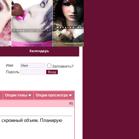
Календарь
Имя
Запомнить?
Пароль
Опции темы
Опции просмотра
#
1
ак скромный объем. Планирую