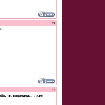
#
3
ы.
#
4
ибо, что поделились своим