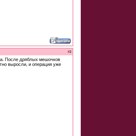
#
2
ела. После дряблых мешочков
тно выросли, и операция уже