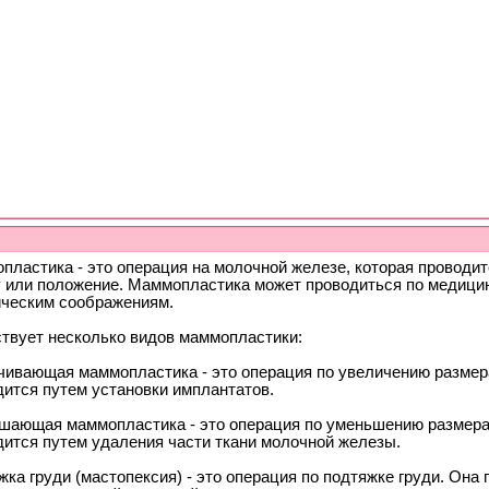
пластика - это операция на молочной железе, которая проводит
 или положение. Маммопластика может проводиться по медицин
ическим соображениям.
твует несколько видов маммопластики:
чивающая маммопластика - это операция по увеличению размер
дится путем установки имплантатов.
шающая маммопластика - это операция по уменьшению размера
дится путем удаления части ткани молочной железы.
ка груди (мастопексия) - это операция по подтяжке груди. Она