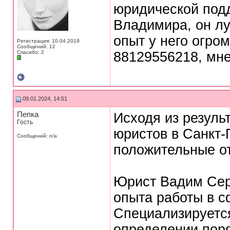
юридической под
Владимира, он лу
опыт у него огро
Регистрация: 10.04.2019
Сообщений: 12
Спасибо: 2
88129556218, мне
09.01.2024, 14:51
Пепка
Исходя из резуль
Гость
юристов в Санкт-
Сообщений: n/a
положительные о
Юрист Вадим Сер
опыта работы в с
Специализируется
определении поря