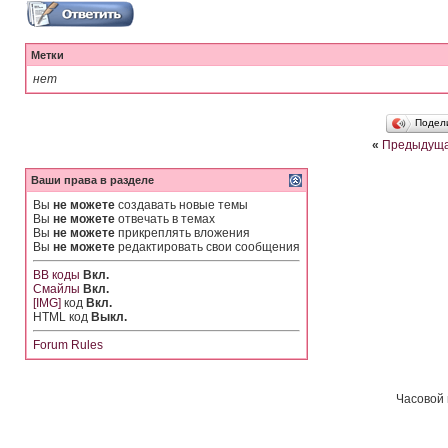
Метки
нет
Подел
«
Предыдуща
Ваши права в разделе
Вы
не можете
создавать новые темы
Вы
не можете
отвечать в темах
Вы
не можете
прикреплять вложения
Вы
не можете
редактировать свои сообщения
BB коды
Вкл.
Смайлы
Вкл.
[IMG]
код
Вкл.
HTML код
Выкл.
Forum Rules
Часовой 