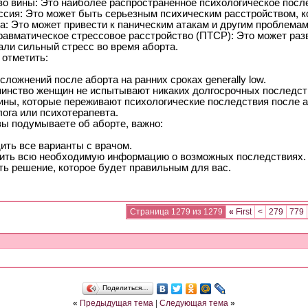
во вины: Это наиболее распространенное психологическое посл
ссия: Это может быть серьезным психическим расстройством, к
а: Это может привести к паническим атакам и другим проблема
равматическое стрессовое расстройство (ПТСР): Это может раз
али сильный стресс во время аборта.
 отметить:
сложнений после аборта на ранних сроках generally low.
инство женщин не испытывают никаких долгосрочных последст
ны, которые переживают психологические последствия после а
ога или психотерапевта.
вы подумываете об аборте, важно:
ить все варианты с врачом.
ить всю необходимую информацию о возможных последствиях.
ть решение, которое будет правильным для вас.
Страница 1279 из 1279
«
First
<
279
779
Поделиться…
«
Предыдущая тема
|
Следующая тема
»