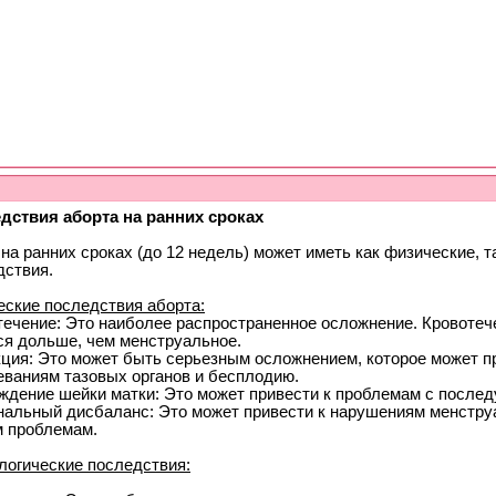
дствия аборта на ранних сроках
на ранних сроках (до 12 недель) может иметь как физические, т
дствия.
еские последствия аборта:
течение: Это наиболее распространенное осложнение. Кровоте
ся дольше, чем менструальное.
ция: Это может быть серьезным осложнением, которое может п
еваниям тазовых органов и бесплодию.
ждение шейки матки: Это может привести к проблемам с после
нальный дисбаланс: Это может привести к нарушениям менстру
м проблемам.
логические последствия: