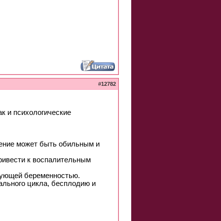
#
12782
ак и психологические
чение может быть обильным и
ривести к воспалительным
дующей беременностью.
ального цикла, бесплодию и