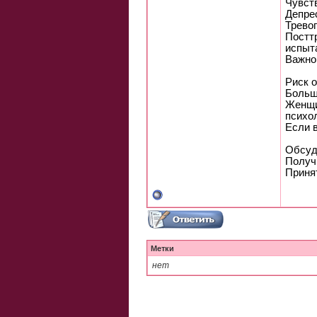
Чувст
Депре
Тревог
Постт
испыт
Важно
Риск о
Больш
Женщи
психол
Если 
Обсуд
Получ
Приня
Метки
нет