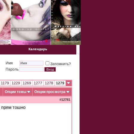
Календарь
Имя
Запомнить?
Пароль
1179
1229
1269
1277
1278
1279
Опции темы
Опции просмотра
#
12781
, прям тошно