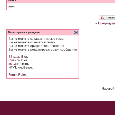
Метки
нет
Подел
«
Предыдуща
Ваши права в разделе
Вы
не можете
создавать новые темы
Вы
не можете
отвечать в темах
Вы
не можете
прикреплять вложения
Вы
не можете
редактировать свои сообщения
BB коды
Вкл.
Смайлы
Вкл.
[IMG]
код
Вкл.
HTML код
Выкл.
Forum Rules
Часовой 