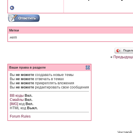
Метки
нет
Подел
«
Предыдуща
Ваши права в разделе
Вы
не можете
создавать новые темы
Вы
не можете
отвечать в темах
Вы
не можете
прикреплять вложения
Вы
не можете
редактировать свои сообщения
BB коды
Вкл.
Смайлы
Вкл.
[IMG]
код
Вкл.
HTML код
Выкл.
Forum Rules
Часовой 