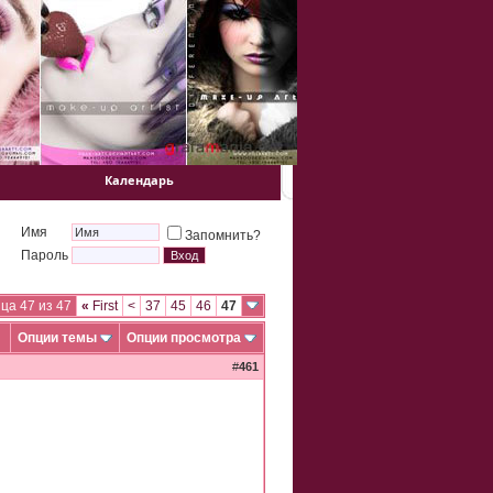
Календарь
Имя
Запомнить?
Пароль
ца 47 из 47
«
First
<
37
45
46
47
Опции темы
Опции просмотра
#
461