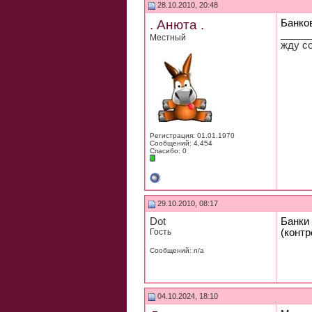
28.10.2010, 20:48
. Анюта .
Банков
_____
Местный
жду со
Регистрация: 01.01.1970
Сообщений: 4,454
Спасибо: 0
29.10.2010, 08:17
Dot
Банки
Гость
(контр
Сообщений: n/a
04.10.2024, 18:10