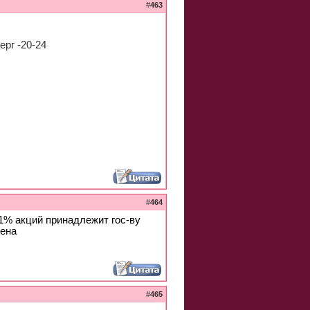
#
463
ерг -20-24
#
464
1% акций принадлежит гос-ву
рена
#
465