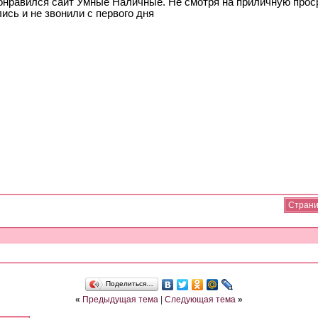
онравился сайт Умные Наличные. Не смотря на приличную прос
ись и не звонили с первого дня
Страни
Поделиться…
«
Предыдущая тема
|
Следующая тема
»