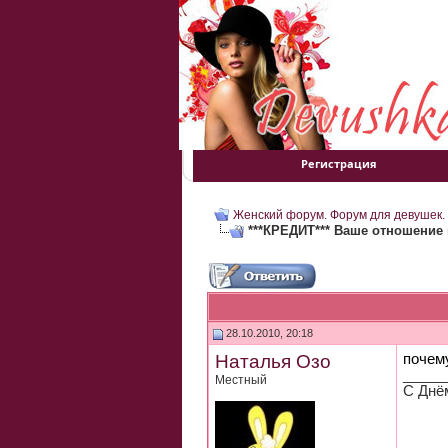
Регистрация
Женский форум. Форум для девушек.
***КРЕДИТ*** Ваше отношение к
28.10.2010, 20:18
Наталья Озо
почем
_____
Местный
С Днё