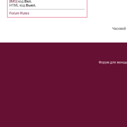
[IMG]
код
Вкл.
HTML код
Выкл.
Forum Rules
Часовой 
Форум для женщ