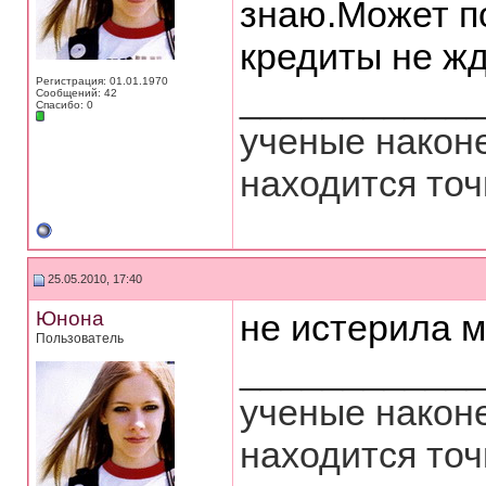
знаю.Может по
кредиты не ж
Регистрация: 01.01.1970
___________
Сообщений: 42
Спасибо: 0
ученые након
находится то
25.05.2010, 17:40
Юнона
не истерила 
Пользователь
___________
ученые након
находится то