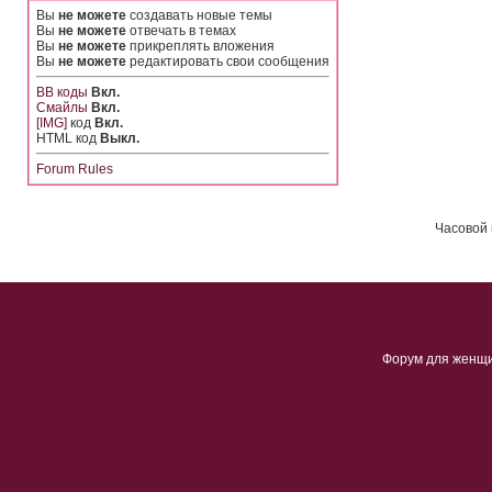
Вы
не можете
создавать новые темы
Вы
не можете
отвечать в темах
Вы
не можете
прикреплять вложения
Вы
не можете
редактировать свои сообщения
BB коды
Вкл.
Смайлы
Вкл.
[IMG]
код
Вкл.
HTML код
Выкл.
Forum Rules
Часовой 
Форум для женщ