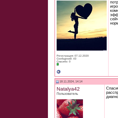
потр
игро
ком
эффе
сей
нор
Регистрация: 07.12.2020
Сообщений: 43
Спасибо: 0
18.11.2024, 14:14
Natalya42
Спасиб
рассп
Пользователь
диагно