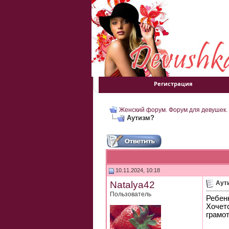
Регистрация
Женский форум. Форум для девушек.
Аутизм?
10.11.2024, 10:18
Natalya42
Аут
Пользователь
Ребенк
Хочетс
грамо