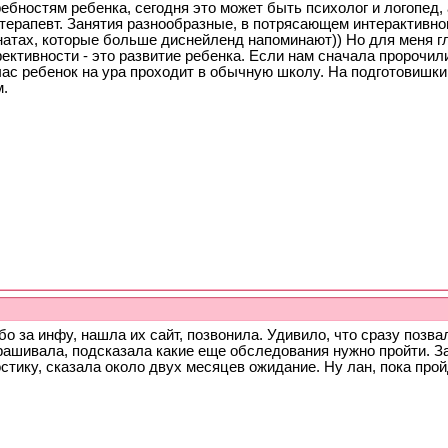
ебностям ребенка, сегодня это может быть психолог и логопед, 
терапевт. Занятия разнообразные, в потрясающем интерактивно
натах, которые больше диснейленд напоминают)) Но для меня г
ктивности - это развитие ребенка. Если нам сначала пророчили
час ребенок на ура проходит в обычную школу. На подготовишки
м.
о за инфу, нашла их сайт, позвонила. Удивило, что сразу позва
рашивала, подсказала какие еще обследования нужно пройти. З
стику, сказала около двух месяцев ожидание. Ну лан, пока прой