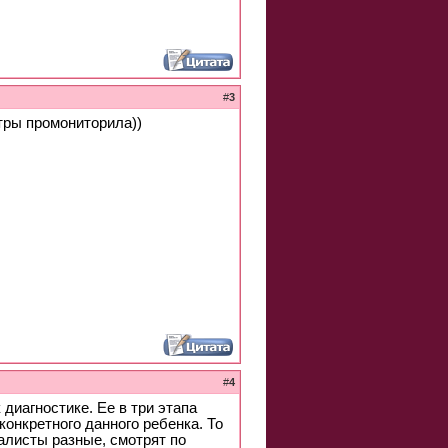
#
3
нтры промониторила))
#
4
диагностике. Ее в три этапа
онкретного данного ребенка. То
алисты разные, смотрят по