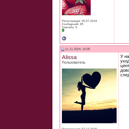
Регистрация: 26.07.2018
Сообщений: 85
Спасибо: 0
11.11.2024, 10:05
Alissa
У на
уход
Пользователь
цент
дово
сле
Регистрация: 07.12.2020