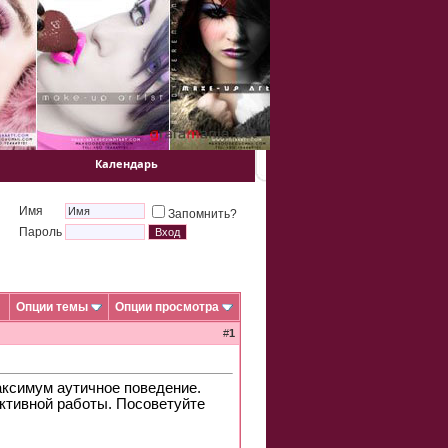
Календарь
Имя
Запомнить?
Пароль
Опции темы
Опции просмотра
#
1
максимум аутичное поведение.
ективной работы. Посоветуйте