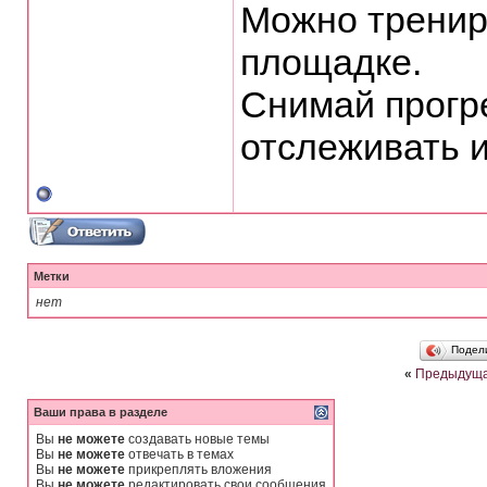
Можно трениро
площадке.
Снимай прогре
отслеживать 
Метки
нет
Подел
«
Предыдуща
Ваши права в разделе
Вы
не можете
создавать новые темы
Вы
не можете
отвечать в темах
Вы
не можете
прикреплять вложения
Вы
не можете
редактировать свои сообщения