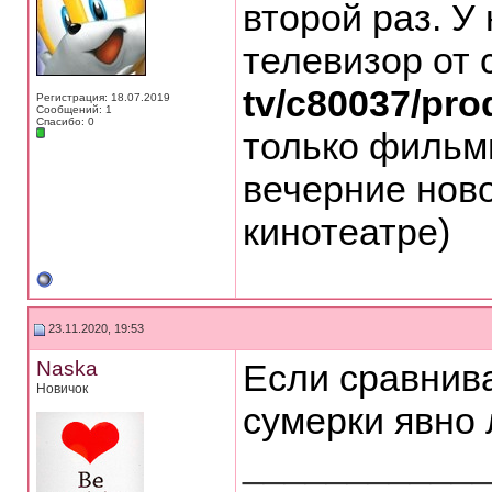
второй раз. У
телевизор от 
tv/c80037/pr
Регистрация: 18.07.2019
Сообщений: 1
Спасибо: 0
только фильмы
вечерние ново
кинотеатре)
23.11.2020, 19:53
Naska
Если сравнива
Новичок
сумерки явно 
___________