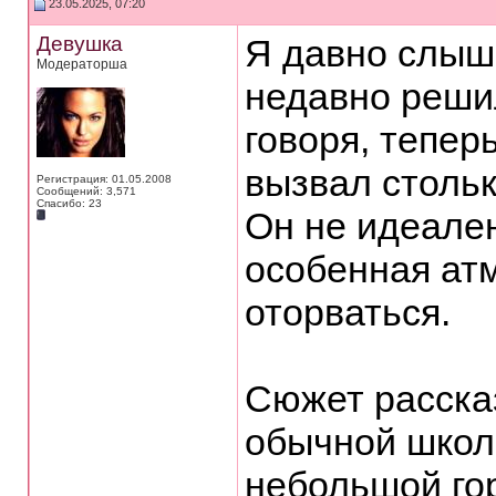
23.05.2025, 07:20
Девушка
Я давно слыш
Модераторша
недавно решил
говоря, тепер
вызвал стольк
Регистрация: 01.05.2008
Сообщений: 3,571
Спасибо: 23
Он не идеален
особенная ат
оторваться.
Сюжет расска
обычной школ
небольшой го