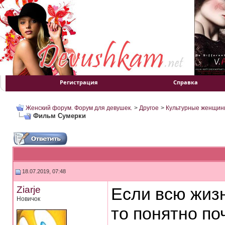
Регистрация
Справка
Женский форум. Форум для девушек.
>
Другое
>
Культурные женщин
Фильм Сумерки
18.07.2019, 07:48
Ziarje
Если всю жизн
Новичок
то понятно по