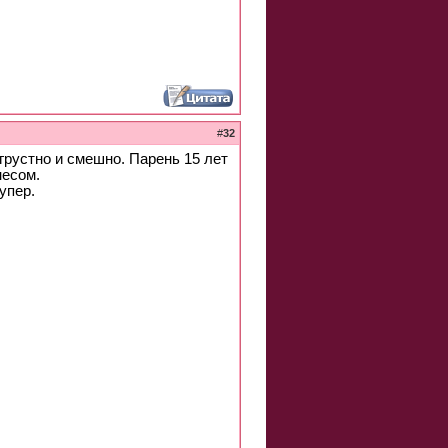
#
32
грустно и смешно. Парень 15 лет
несом.
упер.