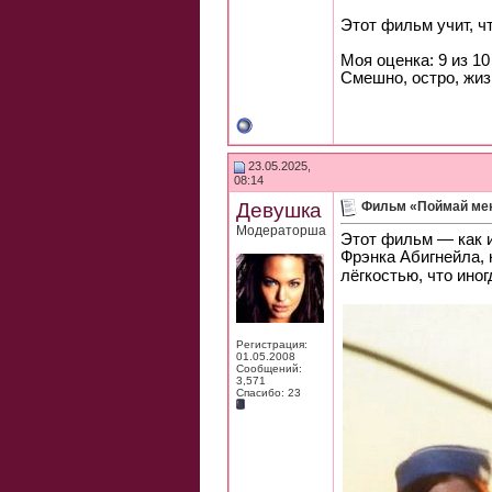
Этот фильм учит, ч
Моя оценка: 9 из 10
Смешно, остро, жиз
23.05.2025,
08:14
Девушка
Фильм «Поймай мен
Модераторша
Этот фильм — как и
Фрэнка Абигнейла, 
лёгкостью, что ино
Регистрация:
01.05.2008
Сообщений:
3,571
Спасибо: 23