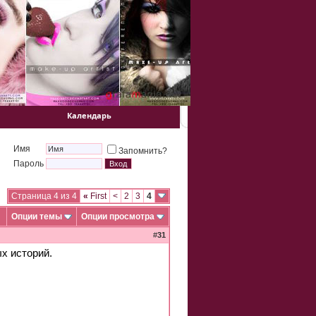
Календарь
Имя
Запомнить?
Пароль
Страница 4 из 4
«
First
<
2
3
4
Опции темы
Опции просмотра
#
31
х историй.