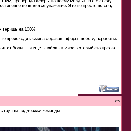
тним, провернул аферы по всему миру. А по его следу
остепенно появляется уважение. Это не просто погоня,
у веришь на 100%.
-то происходит: смена образов, аферы, побеги, перелёты.
жит от боли — и ищет любовь в мире, который его предал.
#
35
 с группы поддержки команды.