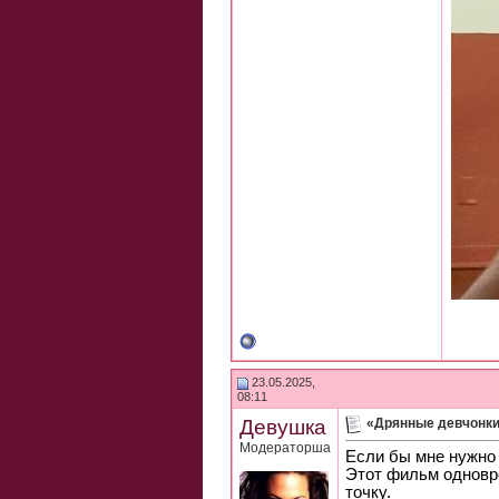
23.05.2025,
08:11
Девушка
«Дрянные девчонк
Модераторша
Если бы мне нужно
Этот фильм одновре
точку.