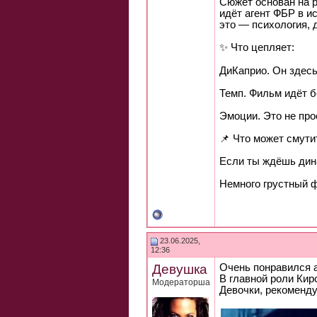
Сюжет основан на р
идёт агент ФБР в и
это — психология, 
✨ Что цепляет:
ДиКаприо. Он здес
Темп. Фильм идёт б
Эмоции. Это не про
📌 Что может смути
Если ты ждёшь дина
Немного грустный ф
23.06.2025,
12:36
Девушка
Очень понравился а
В главной роли Кир
Модераторша
Девочки, рекоменду