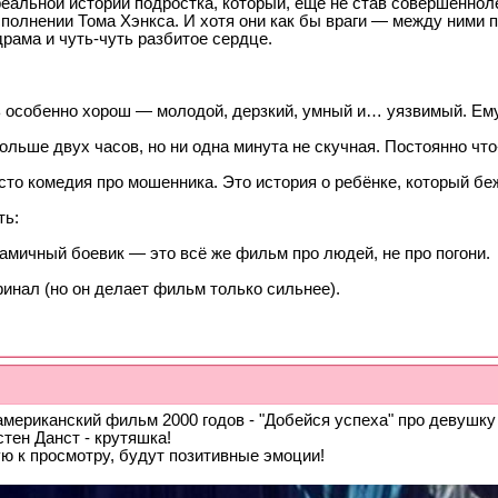
еальной истории подростка, который, ещё не став совершенноле
сполнении Тома Хэнкса. И хотя они как бы враги — между ними п
драма и чуть-чуть разбитое сердце.
ь особенно хорош — молодой, дерзкий, умный и… уязвимый. Ем
ольше двух часов, но ни одна минута не скучная. Постоянно что
сто комедия про мошенника. Это история о ребёнке, который бе
ть:
мичный боевик — это всё же фильм про людей, не про погони.
инал (но он делает фильм только сильнее).
мериканский фильм 2000 годов - "Добейся успеха" про девушку
стен Данст - крутяшка!
ю к просмотру, будут позитивные эмоции!