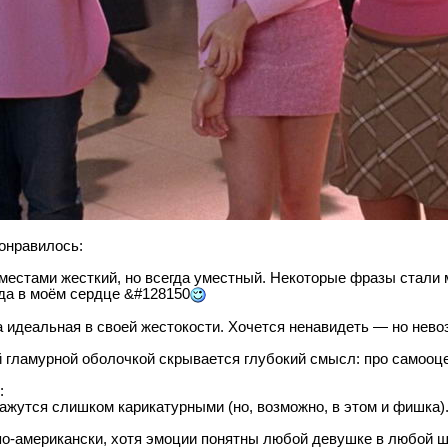
онравилось:
местами жесткий, но всегда уместный. Некоторые фразы стали 
гда в моём сердце &#128150
 идеальная в своей жестокости. Хочется ненавидеть — но нево
 гламурной оболочкой скрывается глубокий смысл: про самооце
:
ажутся слишком карикатурными (но, возможно, в этом и фишка)
о-американски, хотя эмоции понятны любой девушке в любой ш