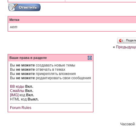
Метки
нет
Подел
«
Предыдуща
Ваши права в разделе
Вы
не можете
создавать новые темы
Вы
не можете
отвечать в темах
Вы
не можете
прикреплять вложения
Вы
не можете
редактировать свои сообщения
BB коды
Вкл.
Смайлы
Вкл.
[IMG]
код
Вкл.
HTML код
Выкл.
Forum Rules
Часовой 