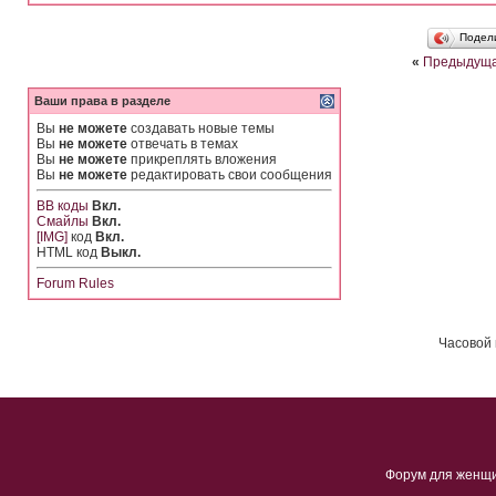
Подел
«
Предыдуща
Ваши права в разделе
Вы
не можете
создавать новые темы
Вы
не можете
отвечать в темах
Вы
не можете
прикреплять вложения
Вы
не можете
редактировать свои сообщения
BB коды
Вкл.
Смайлы
Вкл.
[IMG]
код
Вкл.
HTML код
Выкл.
Forum Rules
Часовой 
Форум для женщ