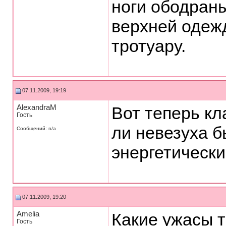
ноги ободраны
верхней одежд
тротуару.
07.11.2009, 19:19
AlexandraM
Вот теперь кл
Гость
ли невезуха б
Сообщений: n/a
энергетически
07.11.2009, 19:20
Amelia
Какие ужасы т
Гость