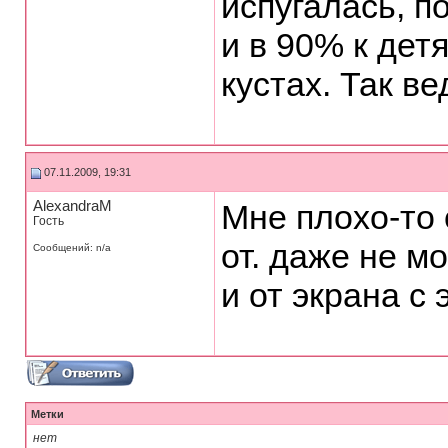
испугалась, п
и в 90% к дет
кустах. Так в
07.11.2009, 19:31
AlexandraM
Мне плохо-то 
Гость
от. даже не м
Сообщений: n/a
и от экрана с 
Метки
нет