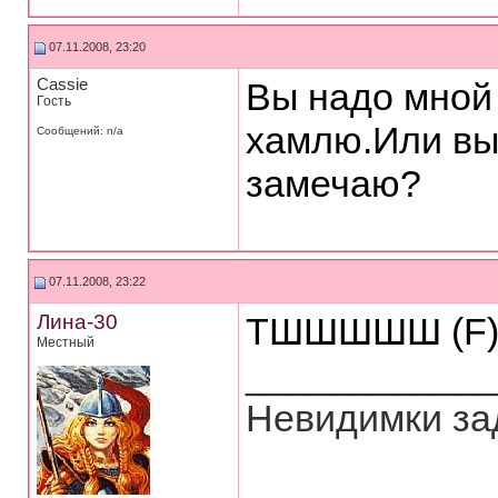
07.11.2008, 23:20
Cassie
Вы надо мной 
Гость
хамлю.Или вы 
Сообщений: n/a
замечаю?
07.11.2008, 23:22
Лина-30
ТШШШШШ (F
Местный
___________
Невидимки зад