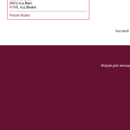
[IMG]
код
Вкл.
HTML код
Выкл.
Forum Rules
Часовой 
Форум для женщ