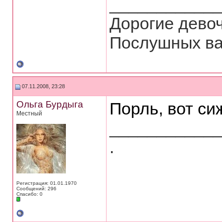
___________
Дорогие девоч
Послушных ва
07.11.2008, 23:28
Ольга Бурдыга
Порль, вот си
Местный
___________
.
Регистрация: 01.01.1970
Сообщений: 296
Спасибо: 0