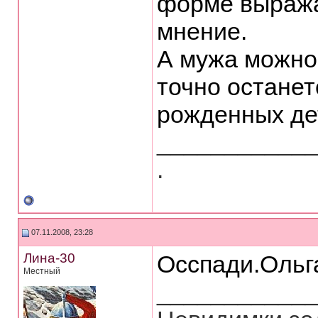
форме выража
мнение.
А мужа можно 
точно останет
рожденных де
___________
.
07.11.2008, 23:28
Лина-30
Осспади.Ольг
Местный
___________