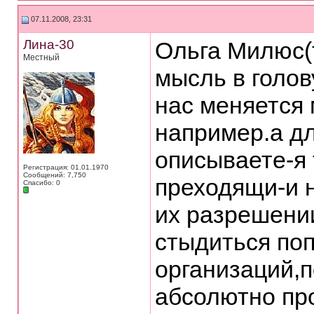
07.11.2008, 23:31
Лина-30
Ольга Милюс(т
Местный
мысль в голов
нас меняется
например.а дл
описываете-я 
Регистрация: 01.01.1970
Сообщений: 7,750
преходящи-и н
Спасибо: 0
их разрешени
стыдиться поп
организаций,
абсолютно пр