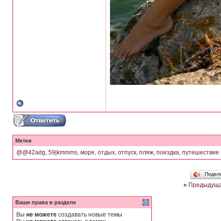
Метки
@@42adg
,
59jkmmms
,
море
,
отдых
,
отпуск
,
пляж
,
поездка
,
путешествие
Подел
«
Предыдуща
Ваши права в разделе
Вы
не можете
создавать новые темы