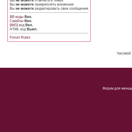
Вы
не можете
отвечать в темах
Вы
не можете
прикреплять вложения
Вы
не можете
редактировать свои сообщения
BB коды
Вкл.
Смайлы
Вкл.
[IMG]
код
Вкл.
HTML код
Выкл.
Forum Rules
Часовой 
Форум для женщ