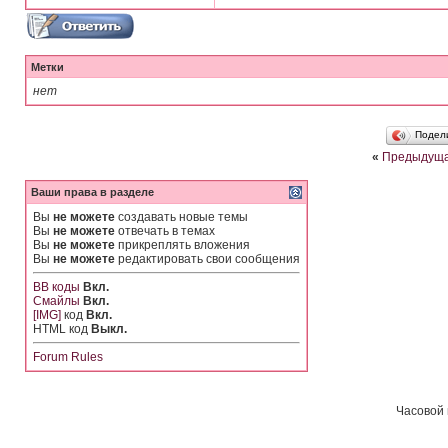
Метки
нет
Подел
«
Предыдуща
Ваши права в разделе
Вы
не можете
создавать новые темы
Вы
не можете
отвечать в темах
Вы
не можете
прикреплять вложения
Вы
не можете
редактировать свои сообщения
BB коды
Вкл.
Смайлы
Вкл.
[IMG]
код
Вкл.
HTML код
Выкл.
Forum Rules
Часовой 