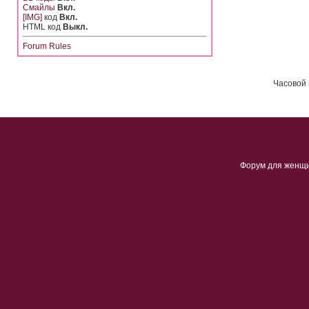
Смайлы
Вкл.
[IMG]
код
Вкл.
HTML код
Выкл.
Forum Rules
Часовой 
Форум для женщ