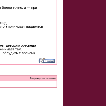
з более точно, и — при
опед
лог) принимает пациентов
ет детского ортопеда
ринимает там.
— обсудить с врачом).
Редактировать метки