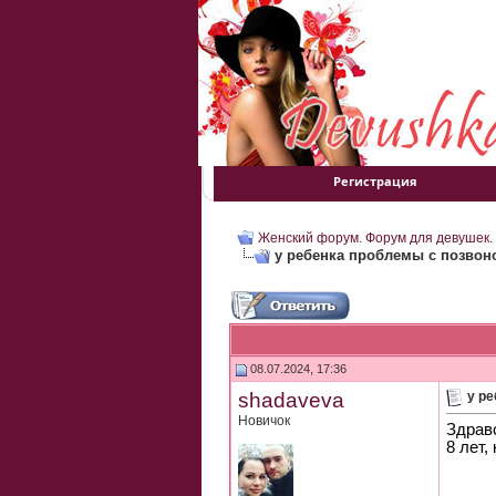
Регистрация
Женский форум. Форум для девушек.
у ребенка проблемы с позвон
08.07.2024, 17:36
shadaveva
у р
Новичок
Здравс
8 лет,