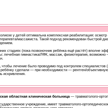
колиозе у детей оптимальна комплексная реабилитация: осмотр 
терапевта/массажиста. Такой подход рекомендован быстрой диа
дением.
нних стадиях (пока позвоночник ребёнка ещё растёт) вполне э
ы: лечебная гимнастика/ЛФК, массаж, физиотерапия, возможно 
н.
, чтобы лечение было проводимо под контролем специалистов (о
 ребёнку сделали — при необходимости — рентген/объективную 
нь искривления.
ская областная клиническая больница
— травматолого-ортоп
осударственное учреждение, имеет травматолого-ортопедическо