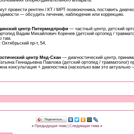
болеваниях опорно-двигательного аппарата.
гут провести рентген / КТ / МРТ позвоночника, поставить диагно
одимости — обсудить лечение, наблюдение или коррекцию.
инский центр Питермедпрофи
— частный центр, детский орт
ортопед Вадим Михайлович Коренев (детский ортопед / травмато
о там.
 Октябрьский пр-т, 54.
остический центр Мед‑Скан
— диагностический центр, принима
атьяна Геннадьевна Павлова (детский ортопед / травматолог) п
на консультация + диагностика (насколько вам это актуально 
Поделиться…
«
Предыдущая тема
|
Следующая тема
»