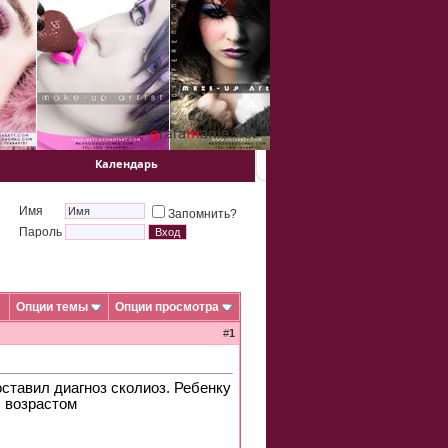
Календарь
Имя
Запомнить?
Пароль
Опции темы
Опции просмотра
#
1
ставил диагноз сколиоз. Ребенку
с возрастом