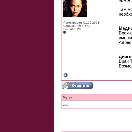
при за
Там мо
необх
Регистрация: 01.05.2008
Сообщений: 3,571
Медиц
Спасибо: 23
Врач-
именн
Адрес:
Диагн
Врач Т
Возмож
Метки
нет