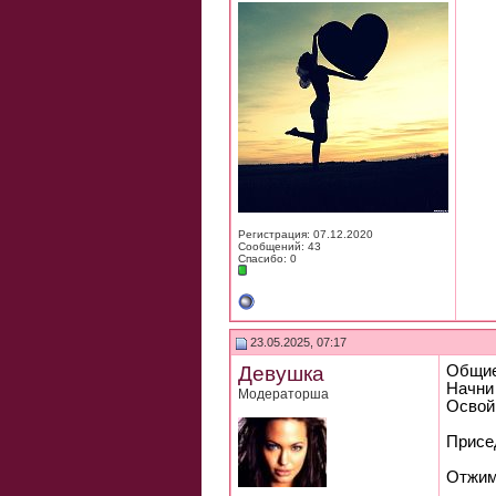
Регистрация: 07.12.2020
Сообщений: 43
Спасибо: 0
23.05.2025, 07:17
Девушка
Общие
Начни
Модераторша
Освой
Присе
Отжим