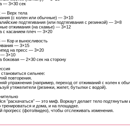
а — 3×30 сек
2 — Верх тела
ания (с колен или обычные) — 3×10
лийские подтягивания (или подтягивания с резинкой) — 3×8
ные отжимания (на скамье) — 3×12
а с касанием плеч — 3×20
3 — Кор и выносливость
ивания — 3×15
ипед на пресс — 3×20
 — 3×10
а боковая — 2×30 сек на сторону
ессия
 становиться сильнее:
ляй повторения.
няй упражнения (например, переход от отжиманий с колен к обы
зуй утяжелители (резинки, жилет, бутылки с водой).
нительно
йся "раскачаться" — это миф. Воркаут делает тело подтянутым 
 тренироваться и дома, и на площадке.
й прогресс (фото/видео), чтобы отслеживать изменения.