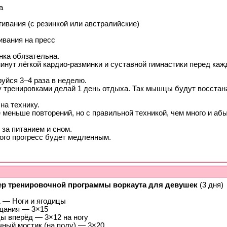
а
ивания (с резинкой или австралийские)
ивания на пресс
нка обязательна.
инут лёгкой кардио-разминки и суставной гимнастики перед каж
уйся 3–4 раза в неделю.
 тренировками делай 1 день отдыха. Так мышцы будут восстан
на технику.
меньше повторений, но с правильной техникой, чем много и абы
за питанием и сном.
того прогресс будет медленным.
р тренировочной программы воркаута для девушек
(3 дня)
1 — Ноги и ягодицы
дания — 3×15
ы вперёд — 3×12 на ногу
чный мостик (на полу) — 3×20