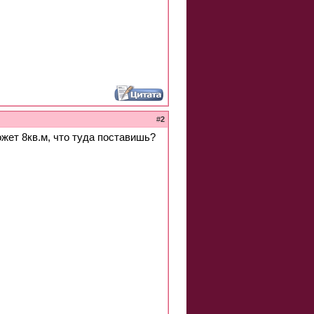
#
2
ожет 8кв.м, что туда поставишь?