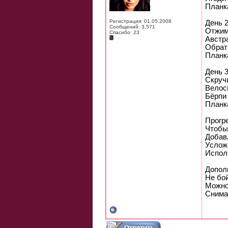
Планк
Регистрация: 01.05.2008
День 
Сообщений: 3,571
Отжим
Спасибо: 23
Австра
Обрат
Планк
День 
Скруч
Велос
Бёрпи
Планк
Прогр
Чтобы
Добав
Услож
Исполь
Допол
Не бо
Можно
Снима