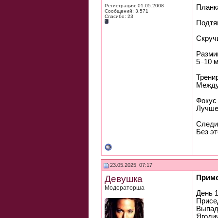
Регистрация: 01.05.2008
Планк
Сообщений: 3,571
Спасибо: 23
Подтяг
Скруч
Разми
5–10 м
Тренир
Между
Фокус 
Лучше 
Следи 
Без э
23.05.2025, 07:17
Девушка
Приме
Модераторша
День 
Присе
Выпад
Ягоди