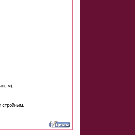
чным).
и стройным.