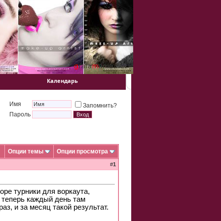
Календарь
Имя
Запомнить?
Пароль
Опции темы
Опции просмотра
#
1
ре турники для воркаута,
Я теперь каждый день там
раз, и за месяц такой результат.