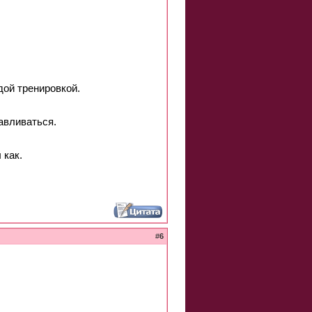
дой тренировкой.
авливаться.
 как.
#
6