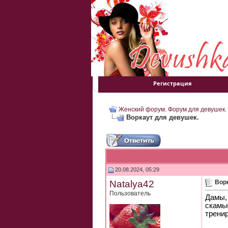
Регистрация
Женский форум. Форум для девушек.
Воркаут для девушек.
20.08.2024, 05:29
Natalya42
Вор
Пользователь
Дамы,
скамью
тренир