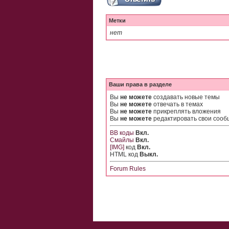
Метки
нет
Ваши права в разделе
Вы
не можете
создавать новые темы
Вы
не можете
отвечать в темах
Вы
не можете
прикреплять вложения
Вы
не можете
редактировать свои соо
BB коды
Вкл.
Смайлы
Вкл.
[IMG]
код
Вкл.
HTML код
Выкл.
Forum Rules