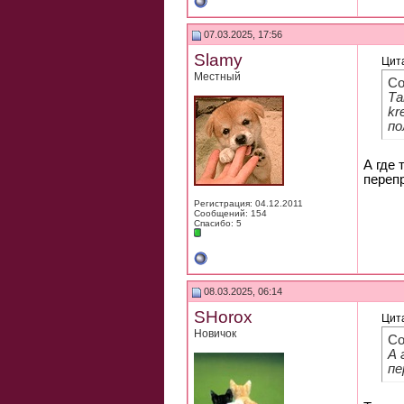
07.03.2025, 17:56
Slamy
Цит
Местный
Со
Та
kr
по
А где 
переп
Регистрация: 04.12.2011
Сообщений: 154
Спасибо: 5
08.03.2025, 06:14
SHorox
Цит
Новичок
Со
А 
пе