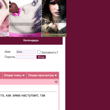
Календарь
Имя
Запомнить?
Пароль
Опции темы
Опции просмотра
#
1
, как зима наступает, так