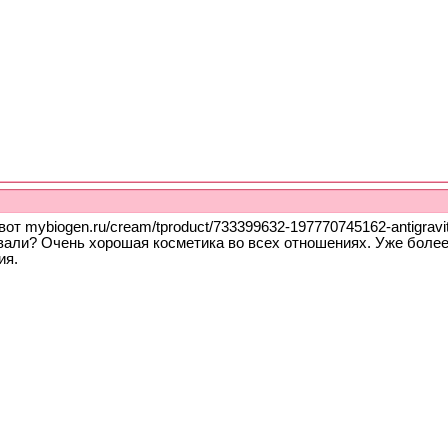
вот mybiogen.ru/cream/tproduct/733399632-197770745162-antigravita
вали? Очень хорошая косметика во всех отношениях. Уже более
ия.