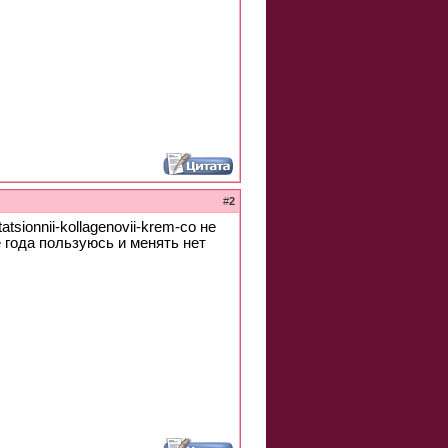
#
2
tsionnii-kollagenovii-krem-co не
 года пользуюсь и менять нет