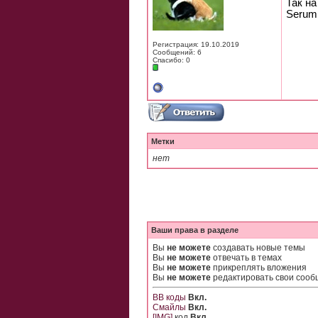
Так на
Serum
Регистрация: 19.10.2019
Сообщений: 6
Спасибо: 0
Метки
нет
Ваши права в разделе
Вы
не можете
создавать новые темы
Вы
не можете
отвечать в темах
Вы
не можете
прикреплять вложения
Вы
не можете
редактировать свои соо
BB коды
Вкл.
Смайлы
Вкл.
[IMG]
код
Вкл.