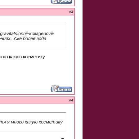
#
3
vitatsionnii-kollagenovii-
ниях. Уже более года
ного какую косметику
#
4
отя я много какую косметику