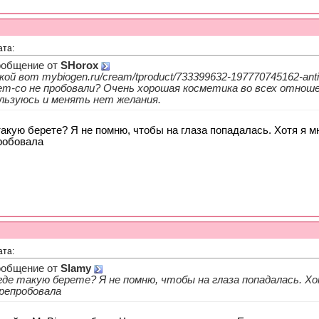
ата:
общение от
SHorox
кой вот mybiogen.ru/cream/tproduct/733399632-197770745162-antigra
em-co не пробовали? Очень хорошая косметика во всех отноше
льзуюсь и менять нет желания.
такую берете? Я не помню, чтобы на глаза попадалась. Хотя я м
робовала
ата:
общение от
Slamy
где такую берете? Я не помню, чтобы на глаза попадалась. Х
репробовала