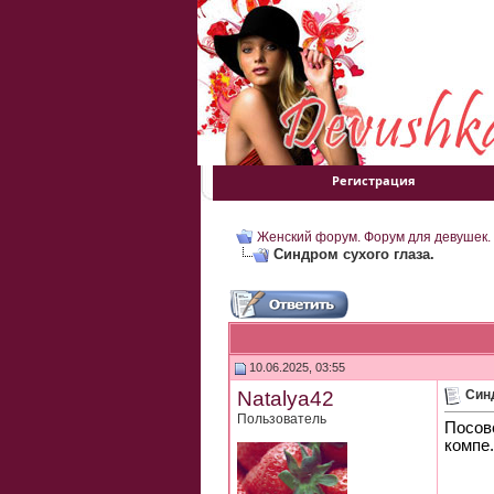
Регистрация
Женский форум. Форум для девушек.
Синдром сухого глаза.
10.06.2025, 03:55
Natalya42
Синд
Пользователь
Посове
компе.