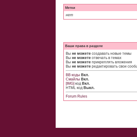
Метки
нет
Ваши права в разделе
Вы
не можете
создавать новые темы
Вы
не можете
отвечать в темах
Вы
не можете
прикреплять вложения
Вы
не можете
редактировать свои соо
BB коды
Вкл.
Смайлы
Вкл.
[IMG]
код
Вкл.
HTML код
Выкл.
Forum Rules