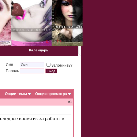
Календарь
Имя
Запомнить?
Пароль
Опции темы
Опции просмотра
#
1
оследнее время из-за работы в