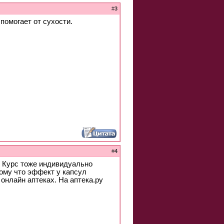
#
3
помогает от сухости.
#
4
Г. Курс тоже индивидуально
тому что эффект у капсул
 онлайн аптеках. На аптека.ру