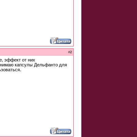
#
2
е, эффект от них
ринимаю капсулы Дельфанто для
ьзоваться.