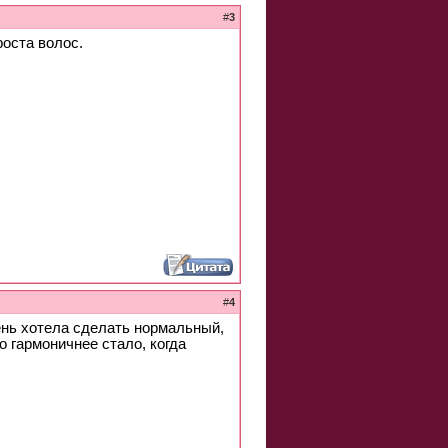
#
3
оста волос.
#
4
ень хотела сделать нормальный,
 гармоничнее стало, когда