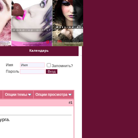
Календарь
Имя
Запомнить?
Пароль
Опции темы
Опции просмотра
#
1
урга.