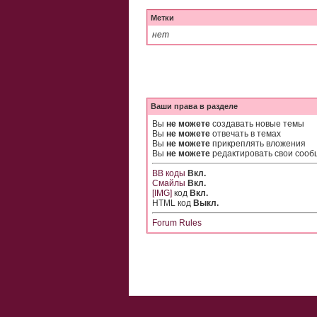
Метки
нет
Ваши права в разделе
Вы
не можете
создавать новые темы
Вы
не можете
отвечать в темах
Вы
не можете
прикреплять вложения
Вы
не можете
редактировать свои соо
BB коды
Вкл.
Смайлы
Вкл.
[IMG]
код
Вкл.
HTML код
Выкл.
Forum Rules