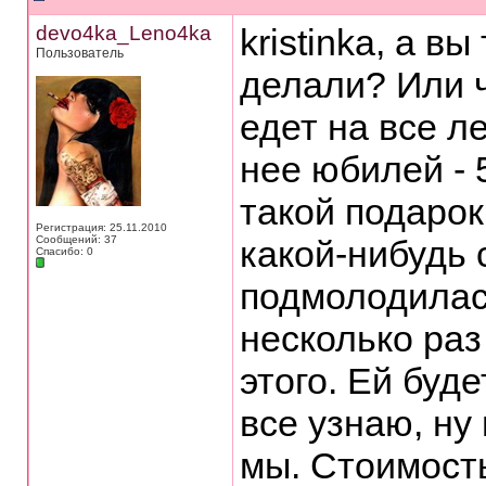
devo4ka_Leno4ka
kristinka, а 
Пользователь
делали? Или ч
едет на все ле
нее юбилей - 
такой подарок
Регистрация: 25.11.2010
Сообщений: 37
какой-нибудь
Спасибо: 0
подмолодилас
несколько раз
этого. Ей буде
все узнаю, ну
мы. Стоимост