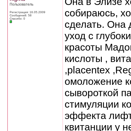
Она в Элизе х
Пользователь
собираюсь, х
Регистрация: 16.05.2009
Сообщений: 58
Спасибо: 0
сделать. Она 
уход с глубок
красоты Мадо
кислоты , вит
,placentex ,Re
омоложение к
сывороткой па
стимуляции к
эффекта лифти
квитанции у н