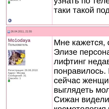
узнать по тел
таки такой по
26.04.2011, 21:55
Mo1odaya
Мне кажется, 
Пользователь
Элизе персона
лифтинг неда
понравилось. 
Регистрация: 26.06.2010
Адрес: Москва
Сообщений: 31
сейчас женщи
Спасибо: 1
выглядеть мол
Сижан видели 
косметология 