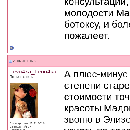
консультации,
молодости Ма
ботоксу, и бо
пожалеет.
26.04.2011, 07:21
devo4ka_Leno4ka
А плюс-минус 
Пользователь
степени стар
стоимости точ
красоты Мадо
звоню в Элизе
Регистрация: 25.11.2010
Сообщений: 37
Спасибо: 0