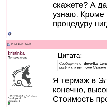
скажете? А да
узнаю. Кроме к
процедуру ниг
20.04.2011, 16:07
kristinka
Цитата:
Пользователь
Сообщение от
devo4ka_Len
kristinka, а вы тоже Секр
Я термаж в Эл
конечно, выс
Регистрация: 17.04.2011
Стоимость пр
Сообщений: 47
Спасибо: 0