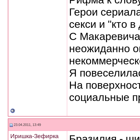
Герои сериала
секси и "кто в
С Макаревича 
неожиданно о
некоммерческ
Я повеселил
На поверхнос
социальные п
23.04.2011, 13:49
Иришка-Зефирка
Бразилия - ш