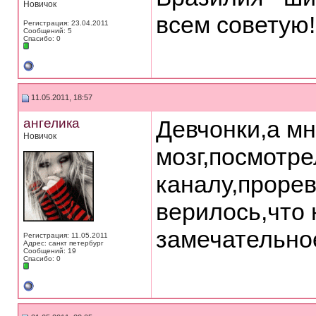
Новичок
всем советую!
Регистрация: 23.04.2011
Сообщений: 5
Спасибо: 0
11.05.2011, 18:57
ангелика
Девчонки,а м
Новичок
мозг,посмотре
каналу,проре
верилось,что
замечательное
Регистрация: 11.05.2011
Адрес: санкт петербург
Сообщений: 19
Спасибо: 0