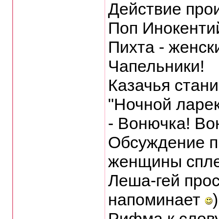
Действие прои
Поп Инокентий
Пихта - женски
Чапельники!
Казачья стани
"Ночной ларек
- Вонючка! Во
Обсуждение пр
женщины спле
Леша-гей прос
напоминает
)
Рифма к слову