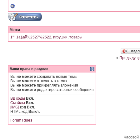
Метки
1'"
,
1а§аў%2527%2522
,
игрушки
,
товары
Подел
«
Предыдуща
Ваши права в разделе
Вы
не можете
создавать новые темы
Вы
не можете
отвечать в темах
Вы
не можете
прикреплять вложения
Вы
не можете
редактировать свои сообщения
BB коды
Вкл.
Смайлы
Вкл.
[IMG]
код
Вкл.
HTML код
Выкл.
Forum Rules
Часовой 