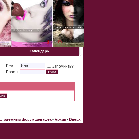
Календарь
Имя
Запомнить?
Пароль
Молодёжный форум девушек
-
Архив
-
Вверх