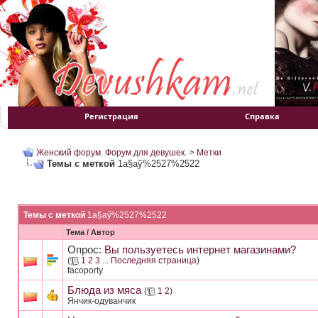
Регистрация
Справка
Женский форум. Форум для девушек.
>
Метки
Темы с меткой
1а§аў%2527%2522
Темы с меткой
1а§аў%2527%2522
Тема / Автор
Опрос:
Вы пользуетесь интернет магазинами?
(
1
2
3
...
Последняя страница
)
facoporty
Блюда из мяса
(
1
2
)
Янчик-одуванчик