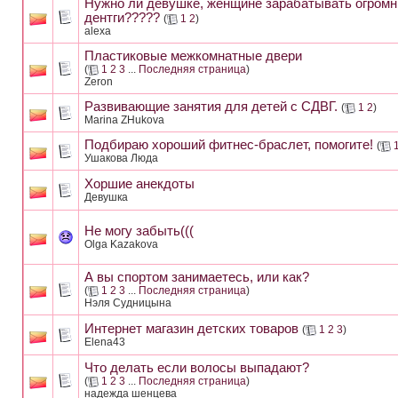
Нужно ли девушке, женщине зарабатывать огром
дентги?????
(
1
2
)
alexa
Пластиковые межкомнатные двери
(
1
2
3
...
Последняя страница
)
Zeron
Развивающие занятия для детей с СДВГ.
(
1
2
)
Marina ZHukova
Подбираю хороший фитнес-браслет, помогите!
(
Ушакова Люда
Хоршие анекдоты
Девушка
Не могу забыть(((
Olga Kazakova
А вы спортом занимаетесь, или как?
(
1
2
3
...
Последняя страница
)
Нэля Судницына
Интернет магазин детских товаров
(
1
2
3
)
Elena43
Что делать если волосы выпадают?
(
1
2
3
...
Последняя страница
)
надежда шенцева