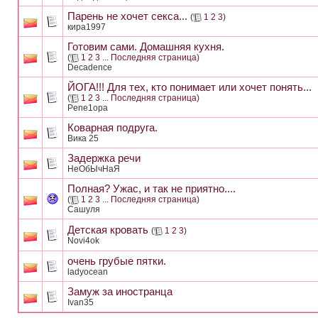
Парень не хочет секса...
(
1
2
3
)
кира1997
Готовим сами. Домашняя кухня.
(
1
2
3
...
Последняя страница
)
Decadence
ЙОГА!!! Для тех, кто понимает или хочет понять...
(
1
2
3
...
Последняя страница
)
Pene1opa
Коварная подруга.
Вика 25
Задержка речи
HeOбЫчHaЯ
Полная? Ужас, и так не приятно....
(
1
2
3
...
Последняя страница
)
Сашуля
Детская кровать
(
1
2
3
)
Novi4ok
очень грубые пятки.
ladyocean
Замуж за иностранца
Ivan35