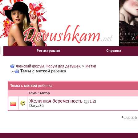
Регистрация
Справка
Женский форум. Форум для девушек.
>
Метки
Темы с меткой
ребенка
Темы с меткой
ребенка
Тема / Автор
Желанная беременность
(
1
2
)
Darya35
Часовой 