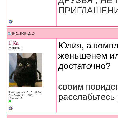
ДРУЗЬЯ , Н
ПРИГЛАШЕНИЯ 
28.01.2009, 12:18
LiKa
Юлия, а комп
Местный
женьшенем или
достаточно?
___________
своим повиден
Регистрация: 01.01.1970
расслабьтесь 
Сообщений: 1,768
Спасибо: 0