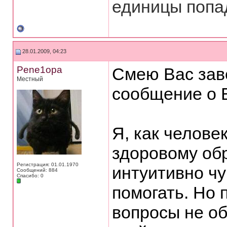
единицы попад
28.01.2009, 04:23
Pene1opa
Смею Вас зав
Местный
сообщение о 
Я, как челове
здоровому обр
Регистрация: 01.01.1970
интуитивно чу
Сообщений: 884
Спасибо: 0
помогать. Но 
вопросы не о