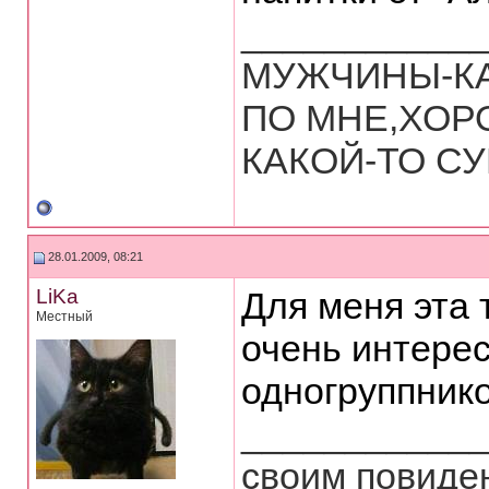
___________
МУЖЧИНЫ-КА
ПО МНЕ,ХОР
КАКОЙ-ТО СУ
28.01.2009, 08:21
LiKa
Для меня эта 
Местный
очень интере
одногруппник
___________
своим повиден