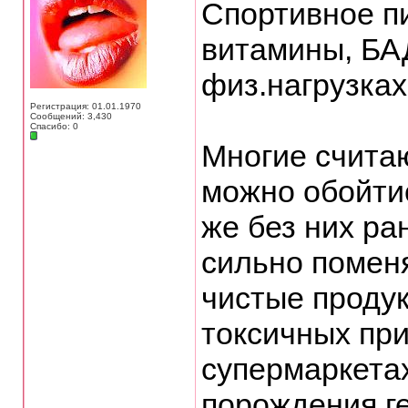
Спортивное п
витамины, БА
физ.нагрузках
Регистрация: 01.01.1970
Сообщений: 3,430
Спасибо: 0
Многие считаю
можно обойтис
же без них ра
сильно поменя
чистые продук
токсичных пр
супермаркета
порождения ге