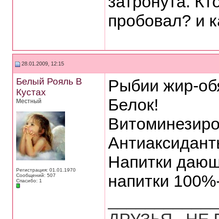
затронута. Кт
пробовал? и к
28.01.2009, 12:15
Белый Рояль В
Рыбии жир-об
Кустах
Белок!
Местный
Витоминезиро
Антиаксидант
Напитки дающ
Регистрация: 01.01.1970
напитки 100%
Сообщений: 507
Спасибо: 1
___________