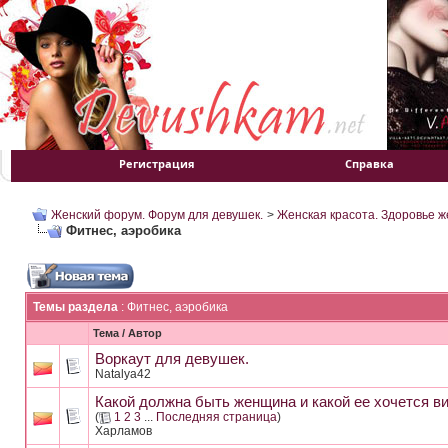
Регистрация
Справка
Женский форум. Форум для девушек.
>
Женская красота. Здоровье 
Фитнес, аэробика
Темы раздела
: Фитнес, аэробика
Тема
/
Автор
Воркаут для девушек.
Natalya42
Какой должна быть женщина и какой ее хочется в
(
1
2
3
...
Последняя страница
)
Харламов