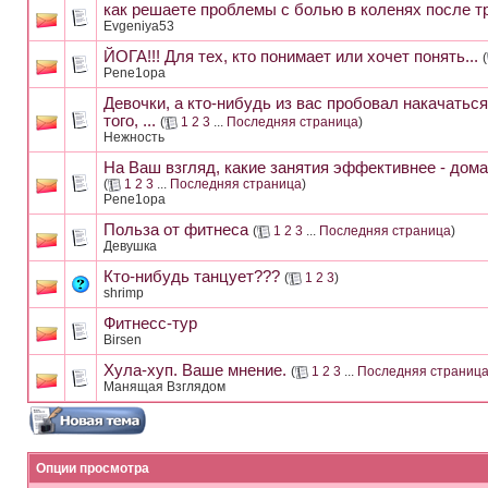
как решаете проблемы с болью в коленях после т
Evgeniya53
ЙОГА!!! Для тех, кто понимает или хочет понять...
(
Pene1opa
Девочки, а кто-нибудь из вас пробовал накачатьс
того, ...
(
1
2
3
...
Последняя страница
)
Нежность
На Ваш взгляд, какие занятия эффективнее - дома
(
1
2
3
...
Последняя страница
)
Pene1opa
Польза от фитнеса
(
1
2
3
...
Последняя страница
)
Девушка
Кто-нибудь танцует???
(
1
2
3
)
shrimp
Фитнесс-тур
Birsen
Хула-хуп. Ваше мнение.
(
1
2
3
...
Последняя страниц
Манящая Взглядом
Опции просмотра