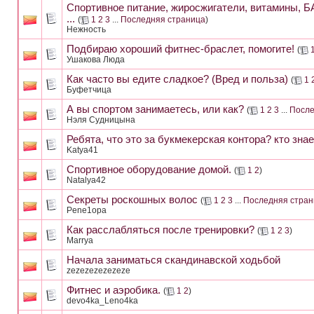
Спортивное питание, жиросжигатели, витамины, Б
...
(
1
2
3
...
Последняя страница
)
Нежность
Подбираю хороший фитнес-браслет, помогите!
(
Ушакова Люда
Как часто вы едите сладкое? (Вред и польза)
(
1
Буфетчица
А вы спортом занимаетесь, или как?
(
1
2
3
...
После
Нэля Судницына
Ребята, что это за букмекерская контора? кто зна
Katya41
Cпортивное оборудование домой.
(
1
2
)
Natalya42
Секреты роскошных волос
(
1
2
3
...
Последняя стран
Pene1opa
Как расслабляться после тренировки?
(
1
2
3
)
Marrya
Начала заниматься скандинавской ходьбой
zezezezezezeze
Фитнес и аэробика.
(
1
2
)
devo4ka_Leno4ka